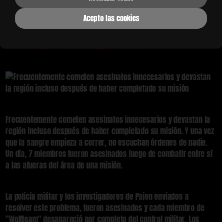
extranjera. "Wolfteam" es una fuerza poderosa con habilidades
sobrehumanas gracias al poder de la "Anti-Epoxyn", y nadie es
Acepto las cookies
mejor que ellos en tácticas militares y de espionaje
La fama de
"Wolfteam" aumenta con el tiempo, pero la milicia francesa
descubre que se están saliendo de control.
Frecuentemente cometen asesinatos innecesarios y devastan la
región incluso después de haber completado su misión. Y una vez
que la sangre empieza a correr, no escuchan órdenes de nadie.
Un día, 7 miembros fueron asesinados luego de combatir entre sí
a las afueras del área de una misión.
La policía militar y los investigadores de Paien enviados a
resolver este problema, fueron asesinados y cada miembro de
"Wolfteam" desapareció por completo del control militar. Los