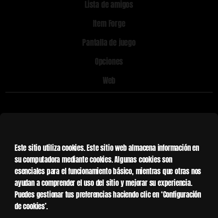
Lista de amigos
Item Forge
Pantalla de juego
Opciones
Web
Lobby
Este sitio utiliza cookies. Este sitio web almacena información en
su computadora mediante cookies. Algunas cookies son
Tienda. Podrás comprar armas y equipamiento.
esenciales para el funcionamiento básico, mientras que otras nos
Inventario. Podrás elegir el inventario que usaras.
ayudan a comprender el uso del sitio y mejorar su experiencia.
Puedes gestionar tus preferencias haciendo clic en ‘Configuración
Tienda de Wc. Podrás comprar armas y equipamiento
de cookies’.
con Wc.