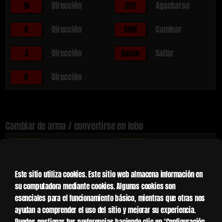
W
Dirección
Ctrl
Agacharse
A
Dirección
Shift
Caminar
S
Dirección
Space
Saltar
D
Dirección
Cambiar de arma / convertirse en lobo
1
Arma Primaria
4
Granda
2
Arma Secundaria
5
Arma Especial
Este sitio utiliza cookies. Este sitio web almacena información en
su computadora mediante cookies. Algunas cookies son
3
Transformación
G
Arrojar Arma
esenciales para el funcionamiento básico, mientras que otras nos
ayudan a comprender el uso del sitio y mejorar su experiencia.
Puedes gestionar tus preferencias haciendo clic en ‘Configuración