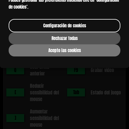
de cookies’.
Manipulación especial / Etc.
Configuración de cookies
E
Usar Objeto
F5
Mensajería
Rechazar todas
Imagen de
Acepto las cookies
R
Recargar / Aullar
F8
pantalla
Usar arma
Q
F9
Grabar video
anterior
Reducir
[
Tab
sensibilidad del
Estado del juego
mouse
Aumentar
]
sensibilidad del
mouse